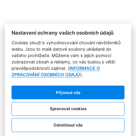
Nastavení ochrany vašich osobních údajů
Cookies slouží k vyhodnocování chování návštěvníků
webu. Jsou to malé datové soubory ukládané do
vašeho prohlížeče. Můžeme vám s jejich pomocí
zobrazovat obsah a reklamy, co vás budou s větší
pravděpodobností zajímat. (
INFORMACE O
Copyright © 2004-2020 Focus Agency, s.r.o. Plné znění licenčních
ZPRACOVÁNÍ OSOBNÍCH ÚDAJŮ
).
podmínek. ISSN 1803-957X
Jakékoliv publikování, přebírání nebo šíření obsahu je bez
písemného souhlasu Focus Agency, s.r.o. zakázáno.
Přijmout vše
RSS 1
Štítky
Zpracování osobních údajů
Spravovat cookies
Pro inzerenty
Kontakt
PR AGENTURA
Odmítnout vše
COOKIES