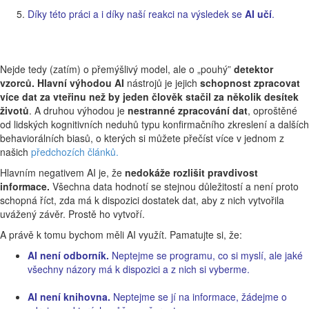
Díky této práci a i díky naší reakci na výsledek se
AI učí
.
Nejde tedy (zatím) o přemýšlivý model, ale o „pouhý”
detektor
vzorců.
Hlavní výhodou AI
nástrojů je jejich
schopnost zpracovat
více dat za vteřinu než by jeden člověk stačil za několik desítek
životů
. A druhou výhodou je
nestranné zpracování dat
, oproštěné
od lidských kognitivních neduhů typu konfirmačního zkreslení a dalších
behaviorálních biasů, o kterých si můžete přečíst více v jednom z
našich
předchozích článků.
Hlavním negativem AI je, že
nedokáže rozlišit pravdivost
informace.
Všechna data hodnotí se stejnou důležitostí a není proto
schopná říct, zda má k dispozici dostatek dat, aby z nich vytvořila
uvážený závěr. Prostě ho vytvoří.
A právě k tomu bychom měli AI využít. Pamatujte si, že:
AI není odborník.
Neptejme se programu, co si myslí, ale jaké
všechny názory má k dispozici a z nich si vyberme.
AI není knihovna.
Neptejme se jí na informace, žádejme o