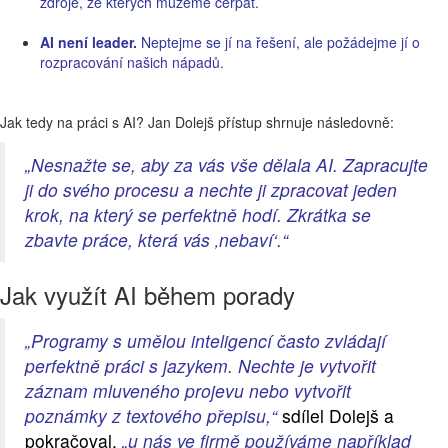
zdroje, ze kterých můžeme čerpat.
AI není leader.
Neptejme se jí na řešení, ale požádejme jí o
rozpracování našich nápadů.
Jak tedy na práci s AI? Jan Dolejš přístup shrnuje následovně:
„Nesnažte se, aby za vás vše dělala AI. Zapracujte
ji do svého procesu a nechte ji zpracovat jeden
krok, na který se perfektně hodí. Zkrátka se
zbavte práce, která vás ‚nebaví‘.“
Jak využít AI během porady
„Programy s umělou inteligencí často zvládají
perfektně práci s jazykem. Nechte je vytvořit
záznam mluveného projevu nebo vytvořit
poznámky z textového přepisu,“
sdílel Dolejš a
pokračoval,
„u nás ve firmě používáme například