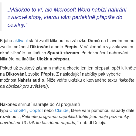
„Málokdo to ví, ale Microsoft Word nabízí nahrání
zvukové stopy, kterou vám perfektně přepíše do
češtiny.“
K jeho
aktivaci
stačí zvolit kliknout na záložku
Domů
na hlavním menu
zvolte možnost
Diktování
a poté
Přepis
. V následném vyskakovacím
okně klikněte na tlačítko
Spustit záznam
. Po dokončení nahrávání
klikněte na tlačítko
Uložit a přepsat.
Pokud už zvukový záznam máte a chcete jen jen přepsat, opět klikněte
na
Diktování
, zvolte
Přepis
. Z následující nabídky pak vyberte
možnost
Nahrát audio.
Níže vidíte ukázku diktovaného textu
(klikněte
na obrázek pro zvětšení)
.
Nakonec shrnutí nahrajte do AI programů
typu
ChatGPT
,
Copilot
nebo
Claude
, které vám pomohou nápady dále
rozvinout.
„Řekněte programu například:‘tohle jsou moje poznámky,
navrhni mi 10 rizik ke každému nápadu,‘“
nabídl Dolejš.