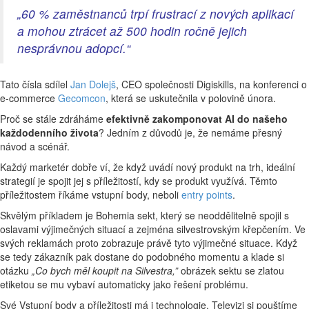
„60 % zaměstnanců trpí frustrací z nových aplikací
a mohou ztrácet až 500 hodin ročně jejich
nesprávnou adopcí.“
Tato čísla sdílel
Jan Dolejš
, CEO společnosti Digiskills, na konferenci o
e-commerce
Gecomcon
, která se uskutečnila v polovině února.
Proč se stále zdráháme
efektivně zakomponovat AI do našeho
každodenního života
? Jedním z důvodů je, že nemáme přesný
návod a scénář.
Každý marketér dobře ví, že když uvádí nový produkt na trh, ideální
strategií je spojit jej s příležitostí, kdy se produkt využívá. Těmto
příležitostem říkáme vstupní body, neboli
entry points
.
Skvělým příkladem je Bohemia sekt, který se neoddělitelně spojil s
oslavami výjimečných situací a zejména silvestrovským křepčením. Ve
svých reklamách proto zobrazuje právě tyto výjimečné situace. Když
se tedy zákazník pak dostane do podobného momentu a klade si
otázku
„Co bych měl koupit na Silvestra,”
obrázek sektu se zlatou
etiketou se mu vybaví automaticky jako řešení problému.
Své Vstupní body a příležitosti má i technologie. Televizi si pouštíme