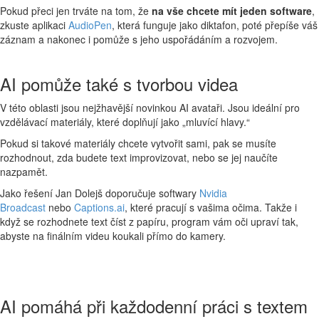
Pokud přeci jen trváte na tom, že
na
vše chcete mít jeden software
,
zkuste aplikaci
AudioPen
, která funguje jako diktafon, poté přepíše váš
záznam a nakonec i pomůže s jeho uspořádáním a rozvojem.
AI pomůže také s tvorbou videa
V této oblasti jsou nejžhavější novinkou AI avataři. Jsou ideální pro
vzdělávací materiály, které doplňují jako „mluvící hlavy.“
Pokud si takové materiály chcete vytvořit sami, pak se musíte
rozhodnout, zda budete text improvizovat, nebo se jej naučíte
nazpamět.
Jako řešení Jan Dolejš doporučuje softwary
Nvidia
Broadcast
nebo
Captions.ai
, které pracují s vašima očima. Takže i
když se rozhodnete text číst z papíru, program vám oči upraví tak,
abyste na finálním videu koukali přímo do kamery.
AI pomáhá při každodenní práci s textem