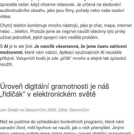
zpravidla večer, když chceme relaxovat. Je určená na sledování
audiovizuálního obsahu, jako jsou filmy, pořady nebo naše osobní
videa.
Chytrý telefon kombinuje mnoho nástrojů, jako je chat, mapa, internet
nebo …telefon. Protože jsme se nejprve naučili všechny tyto prvky
užívat jednotlivě, jejich spojení nám nedělá problém.
S
AI
je to ale jiné.
Je natolik všestranná, že jsme často zahlcení
možnostmi
, které nám nabízí. Aplikací využívajících AI neustále
přibývá. Vstupních bodů je zde „příliš” mnoho a stejně tak způsobů
využití.
Úroveň digitální gramotnosti je náš
„řidičák” v elektronickém světě
Jan Dolejš na GeocomCon 2025. Zdroj:
GecomCon
Než se pustíme do vyhledávání konkrétních programů, které nám
usnadní život, měli bychom se naučit, jak o nich přemýšlet. Jinými
slovy nejprve potřebujeme získat dobrou úroveň digitální gramotnosti.