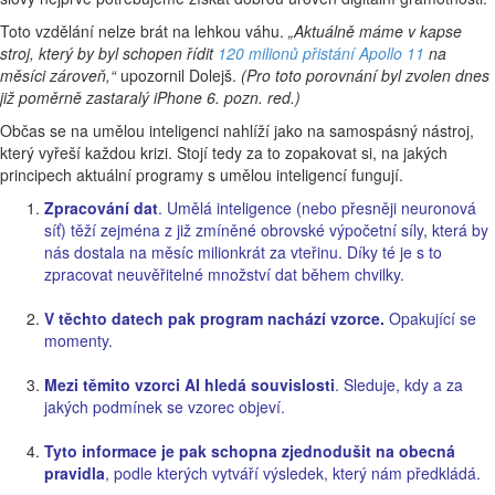
Toto vzdělání nelze brát na lehkou váhu.
„Aktuálně máme v kapse
stroj, který by byl schopen řídit
120 milionů přistání Apollo 11
na
měsíci zároveň,“
upozornil Dolejš.
(Pro toto porovnání byl zvolen dnes
již poměrně zastaralý iPhone 6. pozn. red.)
Občas se na umělou inteligenci nahlíží jako na samospásný nástroj,
který vyřeší každou krizi. Stojí tedy za to zopakovat si, na jakých
principech aktuální programy s umělou inteligencí fungují.
Zpracování dat
. Umělá inteligence (nebo přesněji neuronová
síť) těží zejména z již zmíněné obrovské výpočetní síly, která by
nás dostala na měsíc milionkrát za vteřinu. Díky té je s to
zpracovat neuvěřitelné množství dat během chvilky.
V těchto datech pak program nachází vzorce.
Opakující se
momenty.
Mezi těmito vzorci AI hledá souvislosti
. Sleduje, kdy a za
jakých podmínek se vzorec objeví.
Tyto informace je pak schopna zjednodušit na obecná
pravidla
, podle kterých vytváří výsledek, který nám předkládá.