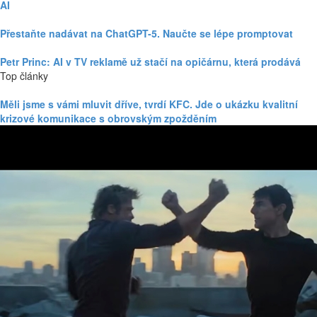
AI
Přestaňte nadávat na ChatGPT-5. Naučte se lépe promptovat
Petr Princ: AI v TV reklamě už stačí na opičárnu, která prodává
Top články
Měli jsme s vámi mluvit dříve, tvrdí KFC. Jde o ukázku kvalitní
krizové komunikace s obrovským zpožděním