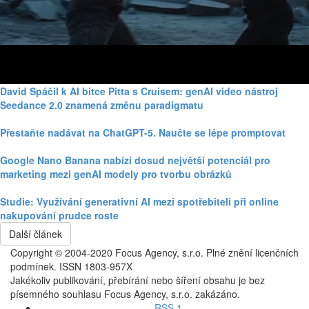
David Spáčil k AI bitce Pitta s Cruisem: genAI video nástroj
Seedance 2.0 znamená změnu paradigmatu
Přestaňte nadávat na ChatGPT-5. Naučte se lépe promptovat
Google Nano Banana nabízí dosud největší potenciál pro
marketing mezi genAI modely pro tvorbu obrázků
Studie: Využívání generativní AI mezi spotřebiteli při online
nakupování prudce roste
Další článek
Copyright © 2004-2020 Focus Agency, s.r.o. Plné znění licenčních
podmínek. ISSN 1803-957X
Jakékoliv publikování, přebírání nebo šíření obsahu je bez
písemného souhlasu Focus Agency, s.r.o. zakázáno.
RSS 1