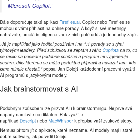
Microsoft Copilot.“
Dále doporučuje také aplikaci
Fireflies.ai
. Copilot nebo Fireflies se
mohou s vámi přihlásit na online porady. A když si své meetingy
nahráváte, umělá inteligence vám z nich poté udělá jednoduchý zápis.
„Já je například jako ředitel používám i na 1:1 porady se svými
týmovými leadery. Před schůzkou se zeptám svého
Copilota
na to, co
se řešilo na poslední podobné schůzce a program mi vygeneruje
souhrn, díky kterému se můžu perfektně připravit a navázat tam, kde
jsme minule přestali,“
popsal Jan Dolejš každodenní pracovní využití
AI programů s jazykovými modely.
Jak brainstormovat s AI
Podobným způsobem lze přizvat AI i k brainstormingu. Nejprve své
nápady namluvte na diktafon. Pak využijte
například
Descript
nebo
MacWhisper
k přepisu vaší zvukové stopy.
Nemusí přitom jít o aplikace, které neznáme. AI modely mají i staré
dobré softwary, jak potvrdil Dolejš: