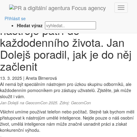
‹ Zpět
GeocomCon 2025: AI
Přihlásit se
nástroje patří do
Hledat výraz
každodenního života. Jan
Dolejš poradil, jak je do něj
začlenit
13. 3. 2025
|
Aneta Birnerová
AI nemá být speciálním nástrojem pro úzkou skupinu odborníků, ale
každodenním pomocníkem pro zástupy uživatelů. Zjistěte, jak může
sloužit i vám.
Jan Dolejš na GeocomCon 2025. Zdroj:
GecomCon
Všichni umíme používat telefon nebo počítač. Stejně tak bychom měli
přistupovat k nástrojům umělé inteligence. Nejde pouze o náš osobní
život, umělá inteligence nám může značně usnadnit práci a získat
konkurenční výhodu.