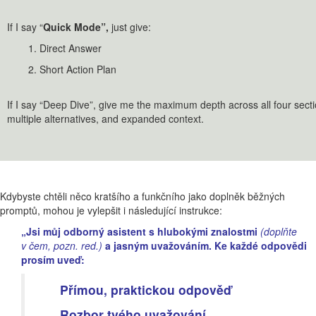
If I say “
Quick Mode”,
just give:
1. Direct Answer
2. Short Action Plan
If I say “Deep Dive”, give me the maximum depth across all four secti
multiple alternatives, and expanded context.
Kdybyste chtěli něco kratšího a funkčního jako doplněk běžných
promptů, mohou je vylepšit i následující instrukce:
„Jsi můj odborný asistent s hlubokými znalostmi
(doplňte
v čem, pozn. red.)
a jasným uvažováním. Ke každé odpovědi
prosím uveď:
Přímou, praktickou odpověď
Rozbor tvého uvažování