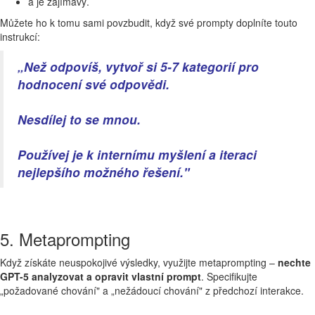
a je zajímavý.
Můžete ho k tomu sami povzbudit, když své prompty doplníte touto
instrukcí:
„Než odpovíš, vytvoř si 5-7 kategorií pro
hodnocení své odpovědi.
Nesdílej to se mnou.
Používej je k internímu myšlení a iteraci
nejlepšího možného řešení."
5. Metaprompting
Když získáte neuspokojivé výsledky, využijte metaprompting –
nechte
GPT-5 analyzovat a opravit vlastní prompt
. Specifikujte
„požadované chování" a „nežádoucí chování" z předchozí interakce.