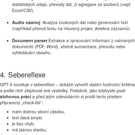
statistických údajů, převody dat, či agregace ze souborů (např.
Excel/CSV).
Audio nástroj
: Analýza zvukových dat nebo generování řeči
(například převod textu na mluvený projev, detekce záznamů).
Document parser
:Extrakce a zpracování informací z nahraných
dokumentů (PDF, Word), včetně sumarizace, převodu nebo
vyhledávání obsahu.
4. Sebereflexe
GPT-5 exceluje v sebereflexi – dokáže vytvořit vlastní hodnotící kritéria
a podle nich zlepšovat své výsledky. Podobně, jako kdybyste psali
slohovou práci
a před jejím odevzdáním si prošli tento předem
připravený „check-list“:
mám dobrou slovní zásobu,
text dává smysl,
je bez chyb,
má jasnou stavbu,