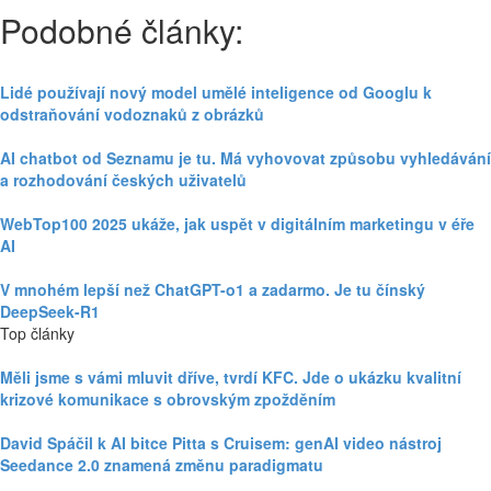
Podobné články:
Lidé používají nový model umělé inteligence od Googlu k
odstraňování vodoznaků z obrázků
AI chatbot od Seznamu je tu. Má vyhovovat způsobu vyhledávání
a rozhodování českých uživatelů
WebTop100 2025 ukáže, jak uspět v digitálním marketingu v éře
AI
V mnohém lepší než ChatGPT-o1 a zadarmo. Je tu čínský
DeepSeek-R1
Top články
Měli jsme s vámi mluvit dříve, tvrdí KFC. Jde o ukázku kvalitní
krizové komunikace s obrovským zpožděním
David Spáčil k AI bitce Pitta s Cruisem: genAI video nástroj
Seedance 2.0 znamená změnu paradigmatu