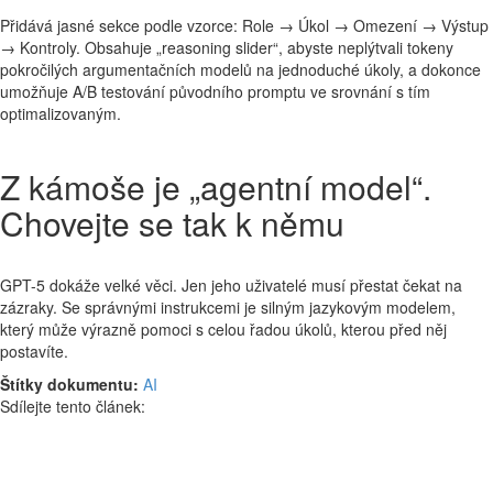
Přidává jasné sekce podle vzorce: Role → Úkol → Omezení → Výstup
→ Kontroly. Obsahuje „reasoning slider“, abyste neplýtvali tokeny
pokročilých argumentačních modelů na jednoduché úkoly, a dokonce
umožňuje A/B testování původního promptu ve srovnání s tím
optimalizovaným.
Z kámoše je „agentní model“.
Chovejte se tak k němu
GPT-5 dokáže velké věci. Jen jeho uživatelé musí přestat čekat na
zázraky. Se správnými instrukcemi je silným jazykovým modelem,
který může výrazně pomoci s celou řadou úkolů, kterou před něj
postavíte.
Štítky dokumentu:
AI
Sdílejte tento článek: