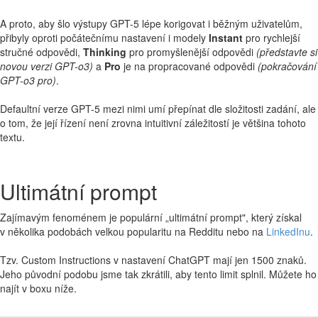
A proto, aby šlo výstupy GPT-5 lépe korigovat i běžným uživatelům,
přibyly oproti počátečnímu nastavení i modely
Instant
pro rychlejší
stručné odpovědi,
Thinking
pro promyšlenější odpovědi
(představte si
novou verzi GPT-o3)
a
Pro
je na propracované odpovědi
(pokračování
GPT-o3 pro)
.
Defaultní verze GPT-5 mezi nimi umí přepínat dle složitosti zadání, ale
o tom, že její řízení není zrovna intuitivní záležitostí je většina tohoto
textu.
Ultimátní prompt
Zajímavým fenoménem je populární „ultimátní prompt", který získal
v několika podobách velkou popularitu na Redditu nebo na
LinkedInu
.
Tzv. Custom Instructions v nastavení ChatGPT mají jen 1500 znaků.
Jeho původní podobu jsme tak zkrátili, aby tento limit splnil. Můžete ho
najít v boxu níže.