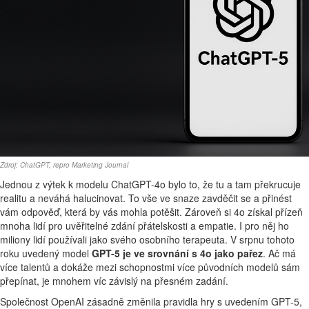
Zdroj: ChatGPT, repro Marketing Journal
Jednou z výtek k modelu ChatGPT-4o bylo to, že tu a tam překrucuje
realitu a neváhá halucinovat. To vše ve snaze zavděčit se a přinést
vám odpověď, která by vás mohla potěšit. Zároveň si 4o získal přízeň
mnoha lidí pro uvěřitelné zdání přátelskosti a empatie. I pro něj ho
miliony lidí používali jako svého osobního terapeuta. V srpnu tohoto
roku uvedený model
GPT-5 je ve srovnání s 4o jako pařez
. Ač má
více talentů a dokáže mezi schopnostmi více původních modelů sám
přepínat, je mnohem víc závislý na přesném zadání.
Společnost OpenAI zásadně změnila pravidla hry s uvedením GPT-5,