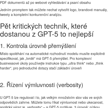
PDF dokumentů až po webové vyhledávání a psaní obsahu
Jedním promptem tak můžete nechat vytvořit logo, brandové manuály,
tweety a kompletní konkurenční analýzu.
Pět kritických technik, které
dostanou z GPT-5 to nejlepší
1. Kontrola úrovně přemýšlení
Místo spoléhání na automatické rozhodnutí modelu musíte explicitně
specifikovat, jak „tvrdě" má GPT-5 přemýšlet. Pro komplexní
businessové úkoly používejte instrukce typu „ultra think" nebo „think
harder", pro jednoduché dotazy stačí základní úroveň
2. Řízení výmluvnosti (verbosity)
U GPT-5 lze regulovat i to, jak velkým množstvím slov vás ve svých
odpovědích zahrne. Můžete tomu říkat výmluvnost nebo ukecanost,
anglický výraz je „verbosity“ –⁠⁠⁠⁠⁠⁠ a GPT-5 rozlišuje 3 úrovně: nízkou,