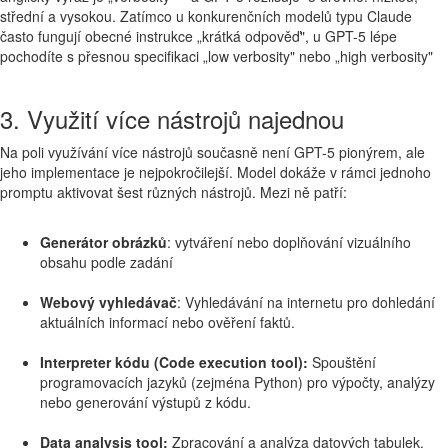
střední a vysokou. Zatímco u konkurenčních modelů typu Claude
často fungují obecné instrukce „krátká odpověď", u GPT-5 lépe
pochodíte s přesnou specifikaci „low verbosity" nebo „high verbosity"
3. Využití více nástrojů najednou
Na poli využívání více nástrojů současně není GPT-5 pionýrem, ale
jeho implementace je nejpokročilejší. Model dokáže v rámci jednoho
promptu aktivovat šest různých nástrojů. Mezi ně patří:
Generátor obrázků
: vytváření nebo doplňování vizuálního
obsahu podle zadání
Webový vyhledávač
: Vyhledávání na internetu pro dohledání
aktuálních informací nebo ověření faktů.
Interpreter kódu (Code execution tool):
Spouštění
programovacích jazyků (zejména Python) pro výpočty, analýzy
nebo generování výstupů z kódu.
Data analysis tool:
Zpracování a analýza datových tabulek,