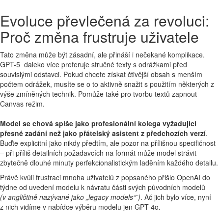
Evoluce převlečená za revoluci:
Proč změna frustruje uživatele
Tato změna může být zásadní, ale přináší i nečekané komplikace.
GPT-5 daleko více preferuje stručné texty s odrážkami před
souvislými odstavci. Pokud chcete získat čtivější obsah s menším
počtem odrážek, musíte se o to aktivně snažit s použitím některých z
výše zmíněných technik. Pomůže také pro tvorbu textů zapnout
Canvas režim.
Model se chová spíše jako profesionální kolega vyžadující
přesné zadání než jako přátelský asistent z předchozích verzí
.
Buďte explicitní jako nikdy předtím, ale pozor na přílišnou specifičnost
– při příliš detailních požadavcích na formát může model strávit
zbytečně dlouhé minuty perfekcionalistickým laděním každého detailu.
Právě kvůli frustraci mnoha uživatelů z popsaného přišlo OpenAI do
týdne od uvedení modelu k návratu části svých původních modelů
(v angličtině nazývané jako „legacy models“¨)
. Ač jich bylo více, nyní
z nich vidíme v nabídce výběru modelu jen GPT-4o.