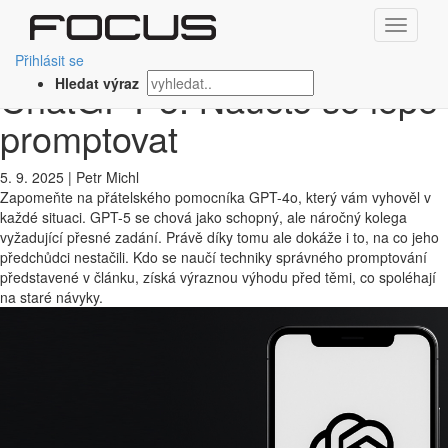
‹ Zpět
Přestaňte nadávat na
Přihlásit se
ChatGPT-5. Naučte se lépe
Hledat výraz
promptovat
5. 9. 2025
|
Petr Michl
Zapomeňte na přátelského pomocníka GPT-4o, který vám vyhověl v
každé situaci. GPT-5 se chová jako schopný, ale náročný kolega
vyžadující přesné zadání. Právě díky tomu ale dokáže i to, na co jeho
předchůdci nestačili. Kdo se naučí techniky správného promptování
představené v článku, získá výraznou výhodu před těmi, co spoléhají
na staré návyky.