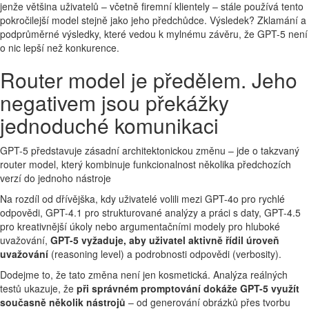
jenže většina uživatelů – včetně firemní klientely – stále používá tento
pokročilejší model stejně jako jeho předchůdce. Výsledek? Zklamání a
podprůměrné výsledky, které vedou k mylnému závěru, že GPT-5 není
o nic lepší než konkurence.
Router model je předělem. Jeho
negativem jsou překážky
jednoduché komunikaci
GPT-5 představuje zásadní architektonickou změnu – jde o takzvaný
router model, který kombinuje funkcionalnost několika předchozích
verzí do jednoho nástroje
Na rozdíl od dřívějška, kdy uživatelé volili mezi GPT-4o pro rychlé
odpovědi, GPT-4.1 pro strukturované analýzy a práci s daty, GPT-4.5
pro kreativnější úkoly nebo argumentačními modely pro hluboké
uvažování,
GPT-5 vyžaduje, aby uživatel aktivně řídil úroveň
uvažování
(reasoning level) a podrobnosti odpovědi (verbosity).
Dodejme to, že tato změna není jen kosmetická. Analýza reálných
testů ukazuje, že
při správném promptování dokáže GPT-5 využít
současně několik nástrojů
– od generování obrázků přes tvorbu