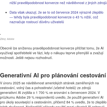
nižší pravděpodobnost konverze než návštěvnost z jiných zdrojů
Data však ukazují, že se to od července 2024 výrazně zlepšilo
— tehdy byla pravděpodobnost konverze o 43 % nižší, což
naznačuje rostoucí důvěru uživatelů
Zdroj: Adobe
Obecně lze sníženou pravděpodobnost konverze přičítat tomu, že AI
využívají spotřebitelé ve fázi, kdy o nákupu teprve přemýšlí a zvažují
možnosti. Ještě nejsou rozhodnutí.
Generativní AI pro plánování cestování
V únoru 2025 se návštěvnost amerických stránek zaměřených na
cestování, volný čas a pohostinství
(včetně hotelů)
ze zdrojů
generativní AI zvýšila o 1 700 % ve srovnání s červencem 2024. V
průzkumu Adobe 29 % respondentů uvedlo, že použili generativní AI
pro úkoly související s cestováním, přičemž 84 % uvedlo, že to zlepšilo
jejich zkušenost. Nejčastější případy použití mezi uživateli AI zahrnují: