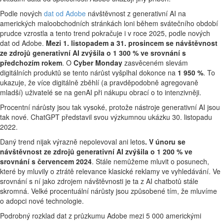
Podle nových
dat od Adobe
návštěvnost z generativní AI na
amerických maloobchodních stránkách loni během svátečního období
prudce vzrostla a tento trend pokračuje i v roce 2025, podle nových
dat od Adobe.
Mezi 1. listopadem a 31. prosincem se návštěvnost
ze zdrojů generativní AI zvýšila o 1 300 % ve srovnání s
předchozím rokem
. O
Cyber Monday
zasvěceném slevám
digitálních produktů se tento nárůst vyšplhal dokonce na
1 950 %
. To
ukazuje, že více digitálně zběhlí (a pravděpodobně agregovaně
mladší) uživatelé se na genAI při nákupu obrací o to intenzivněji.
Procentní nárůsty jsou tak vysoké, protože nástroje generativní AI jsou
tak nové. ChatGPT představil svou výzkumnou ukázku 30. listopadu
2022.
Daný trend nijak výrazně nepolevoval ani letos
. V únoru se
návštěvnost ze zdrojů generativní AI zvýšila o 1 200 % ve
srovnání s červencem 2024
. Stále nemůžeme mluvit o posunech,
které by mluvily o ztrátě relevance klasické reklamy ve vyhledávání. Ve
srovnání s ní jako zdrojem návštěvnosti je ta z AI chatbotů stále
skromná. Velké procentuální nárůsty jsou způsobené tím, že mluvíme
o adopci nové technologie.
Podrobný rozklad dat z průzkumu Adobe mezi 5 000 americkými