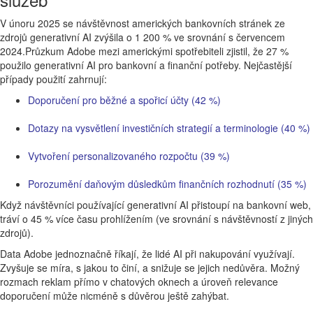
V únoru 2025 se návštěvnost amerických bankovních stránek ze
zdrojů generativní AI zvýšila o 1 200 % ve srovnání s červencem
2024.Průzkum Adobe mezi americkými spotřebiteli zjistil, že 27 %
použilo generativní AI pro bankovní a finanční potřeby. Nejčastější
případy použití zahrnují:
Doporučení pro běžné a spořicí účty (42 %)
Dotazy na vysvětlení investičních strategií a terminologie (40 %)
Vytvoření personalizovaného rozpočtu (39 %)
Porozumění daňovým důsledkům finančních rozhodnutí (35 %)
Když návštěvníci používající generativní AI přistoupí na bankovní web,
tráví o 45 % více času prohlížením (ve srovnání s návštěvností z jiných
zdrojů).
Data Adobe jednoznačně říkají, že lidé AI při nakupování využívají.
Zvyšuje se míra, s jakou to činí, a snižuje se jejich nedůvěra. Možný
rozmach reklam přímo v chatových oknech a úroveň relevance
doporučení může nicméně s důvěrou ještě zahýbat.