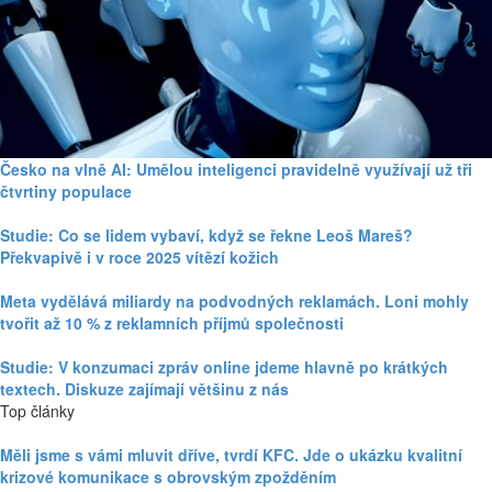
Česko na vlně AI: Umělou inteligenci pravidelně využívají už tři
čtvrtiny populace
Studie: Co se lidem vybaví, když se řekne Leoš Mareš?
Překvapivě i v roce 2025 vítězí kožich
Meta vydělává miliardy na podvodných reklamách. Loni mohly
tvořit až 10 % z reklamních příjmů společnosti
Studie: V konzumaci zpráv online jdeme hlavně po krátkých
textech. Diskuze zajímají většinu z nás
Top články
Měli jsme s vámi mluvit dříve, tvrdí KFC. Jde o ukázku kvalitní
krizové komunikace s obrovským zpožděním