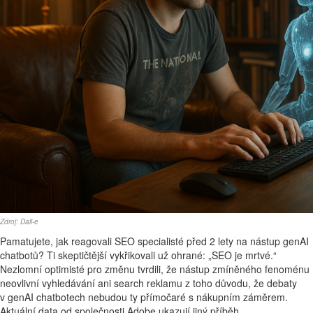
Zdroj: Dall-e
Pamatujete, jak reagovali SEO specialisté před 2 lety na nástup genAI
chatbotů? Ti skeptičtější vykřikovali už ohrané: „SEO je mrtvé.“
Nezlomní optimisté pro změnu tvrdili, že nástup zmíněného fenoménu
neovlivní vyhledávání ani search reklamu z toho důvodu, že debaty
v genAI chatbotech nebudou ty přímočaré s nákupním záměrem.
Aktuální data od společnosti Adobe ukazují jiný příběh.