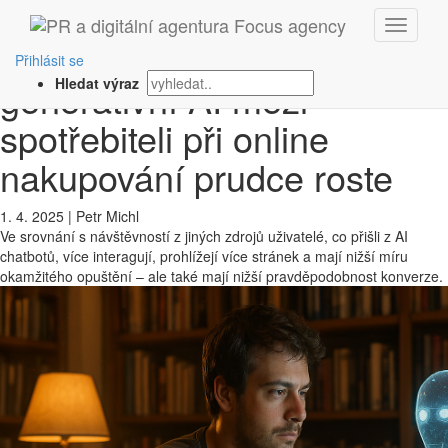
‹ Zpět
Studie: Využívání
Přihlásit se
generativní AI mezi
Hledat výraz
spotřebiteli při online
nakupování prudce roste
1. 4. 2025
|
Petr Michl
Ve srovnání s návštěvností z jiných zdrojů uživatelé, co přišli z AI
chatbotů, více interagují, prohlížejí více stránek a mají nižší míru
okamžitého opuštění – ale také mají nižší pravděpodobnost konverze.