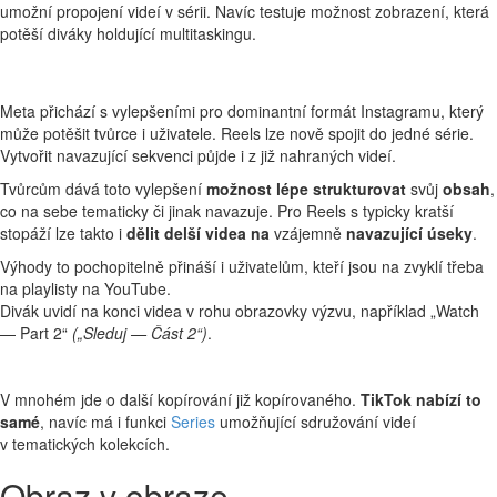
umožní propojení videí v sérii. Navíc testuje možnost zobrazení, která
potěší diváky holdující multitaskingu.
Meta přichází s vylepšeními pro dominantní formát Instagramu, který
může potěšit tvůrce i uživatele. Reels lze nově spojit do jedné série.
Vytvořit navazující sekvenci půjde i z již nahraných videí.
Tvůrcům dává toto vylepšení
možnost lépe strukturovat
svůj
obsah
,
co na sebe tematicky či jinak navazuje. Pro Reels s typicky kratší
stopáží lze takto i
dělit delší videa na
vzájemně
navazující úseky
.
Výhody to pochopitelně přináší i uživatelům, kteří jsou na zvyklí třeba
na playlisty na YouTube.
Divák uvidí na konci videa v rohu obrazovky výzvu, například „Watch
— Part 2“
(„Sleduj — Část 2“)
.
V mnohém jde o další kopírování již kopírovaného.
TikTok nabízí to
samé
, navíc má i funkci
Series
umožňující sdružování videí
v tematických kolekcích.
Obraz v obraze