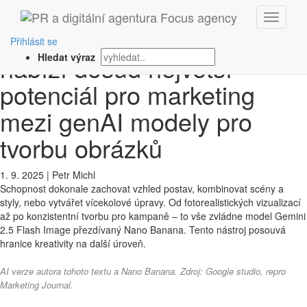
‹ Zpět
Google Nano Banana
Přihlásit se
nabízí dosud největší
Hledat výraz
potenciál pro marketing
mezi genAI modely pro
tvorbu obrázků
1. 9. 2025
|
Petr Michl
Schopnost dokonale zachovat vzhled postav, kombinovat scény a
styly, nebo vytvářet vícekolové úpravy. Od fotorealistických vizualizací
až po konzistentní tvorbu pro kampaně – to vše zvládne model Gemini
2.5 Flash Image přezdívaný Nano Banana. Tento nástroj posouvá
hranice kreativity na další úroveň.
AI verze autora tohoto textu a Nano Banana. Zdroj: Google studio, repro
Marketing Journal.