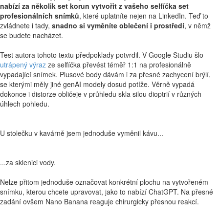
nabízí za několik set korun vytvořit z vašeho selfíčka set
profesionálních snímků
, které uplatníte nejen na LinkedIn. Teď to
zvládnete i tady,
snadno si vyměníte oblečení i prostředí
, v němž
se budete nacházet.
Test autora tohoto textu předpoklady potvrdil. V Google Studiu šlo
utrápený výraz
ze selfíčka převést téměř 1:1 na profesionálně
vypadající snímek. Plusové body dávám i za přesné zachycení brýlí,
se kterými měly jiné genAI modely dosud potíže. Věrně vypadá
dokonce i distorze obličeje v průhledu skla silou dioptrií v různých
úhlech pohledu.
U stolečku v kavárně jsem jednoduše vyměnil kávu...
...za sklenici vody.
Nelze přitom jednoduše označovat konkrétní plochu na vytvořeném
snímku, kterou chcete upravovat, jako to nabízí ChatGPT. Na přesné
zadání ovšem Nano Banana reaguje chirurgicky přesnou reakcí.