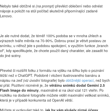
Nebylo také obtížné si
(na prompt)
převléct oblečení nebo odnést
nápoje a položit na stůl počítač skutečně připomínající zadané
Lenovo.
Je ale nutné dodat, že téměř 100% podoba se v mnoha úhlech a
výrazech tváře měnila na 70-90%. Dobrou praxí je větvit postavu ze
snímku, u něhož jste s podobou spokojení, s využitím funkce „branch
of", kdy specifikujete, že chcete použít daný charakter, ale zasadit ho
do jiné scény.
Převést či rozšířit fotku z formátu na výšku na šířku bylo o poznání
těžší než v ChatGPT. Podobně i vložení ilustrovaného banánu a
nápisu na zeď
(viz úvodní fotografie)
bylo
obtížnější operací
, než bych
si přál. Pozitivní nicméně je, že
většinu snímků dodal Gemini 2.5
Flash Image do minuty
, maximálně si na úkol vzal 121 vteřin. Po
rozkliku na dodané fotografie můžete vidět maximální velikost snímků,
která je v případě konkurenta od OpenAI větší.
Můžete si vyzkoušet také to,
jak by vám slušely různé účesy
.