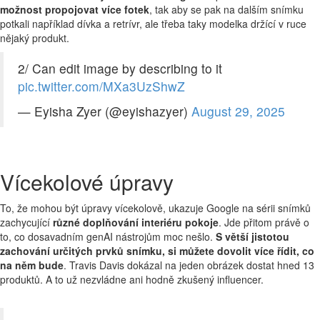
možnost propojovat více fotek
, tak aby se pak na dalším snímku
potkali například dívka a retrívr, ale třeba taky modelka držící v ruce
nějaký produkt.
2/ Can edit image by describing to it
pic.twitter.com/MXa3UzShwZ
— Eyisha Zyer (@eyishazyer)
August 29, 2025
Vícekolové úpravy
To, že mohou být úpravy vícekolově, ukazuje Google na sérii snímků
zachycující
různé doplňování interiéru pokoje
. Jde přitom právě o
to, co dosavadním genAI nástrojům moc nešlo.
S větší jistotou
zachování určitých prvků snímku, si můžete dovolit více řídit, co
na něm bude
. Travis Davis dokázal na jeden obrázek dostat hned 13
produktů. A to už nezvládne ani hodně zkušený influencer.