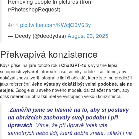
Removing people in pictures (from
r/PhotoshopRequest)
4/11
pic.twitter.com/KWcjO3V6By
— Deedy (@deedydas)
August 23, 2025
Překvapivá konzistence
Když přišel na jaře tohoto roku
ChatGPT-4o
s výrazně lepší
schopností vytvářet fotorealistické snímky, přiblížil se i tomu, aby
dokázal znovu tvořit fotografie lidí či objektů, které jste mu předložili
jako referenční
. Jeho výstupy dokáží být velmi podobné, ale ne
stejné
. Google si u svého nového modelu dal záležet na tom, aby
otisk referenční obrázků měl ve výstupech velkou konzistenci.
„
Zaměřili jsme se hlavně na to, aby si postavy
na obrázcích zachovaly svoji podobu i při
úpravách
. Víme, že při úpravě fotek vás
samotných nebo lidí, které dobře znáte, záleží i na