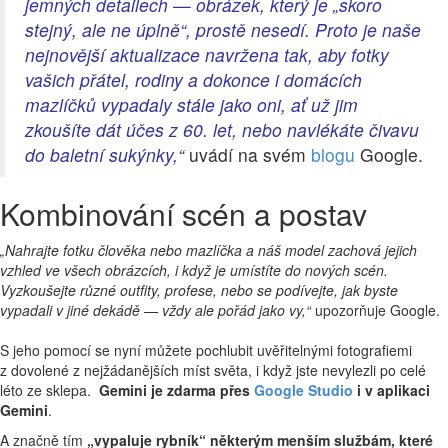
jemných detailech — obrázek, který je „skoro
stejný, ale ne úplně“, prostě nesedí. Proto je naše
nejnovější aktualizace navržena tak, aby fotky
vašich přátel, rodiny a dokonce i domácích
mazlíčků vypadaly stále jako oni, ať už jim
zkoušíte dát účes z 60. let, nebo navlékáte čivavu
do baletní sukýnky,“
uvádí na svém
blogu
Google.
Kombinování scén a postav
„Nahrajte fotku člověka nebo mazlíčka a náš model zachová jejich
vzhled ve všech obrázcích, i když je umístíte do nových scén.
Vyzkoušejte různé outfity, profese, nebo se podívejte, jak byste
vypadali v jiné dekádě — vždy ale pořád jako vy,“
upozorňuje Google.
S jeho pomocí se nyní můžete pochlubit uvěřitelnými fotografiemi
z dovolené z nejžádanějších míst světa, i když jste nevylezli po celé
léto ze sklepa.
Gemini je zdarma přes
Google Studio
i v aplikaci
Gemini
.
A značně tím
„vypaluje rybník“ některým menším službám, které