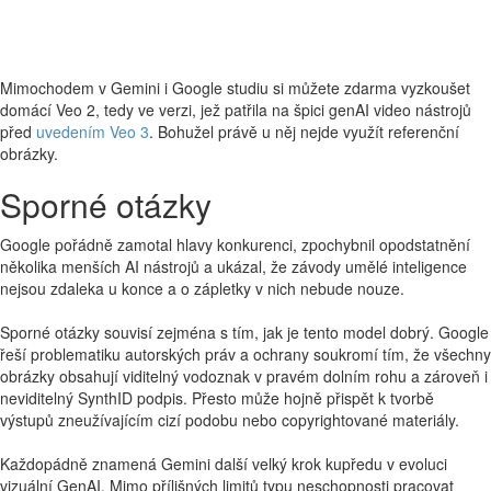
Mimochodem v Gemini i Google studiu si můžete zdarma vyzkoušet
domácí Veo 2, tedy ve verzi, jež patřila na špici genAI video nástrojů
před
uvedením Veo 3
. Bohužel právě u něj nejde využít referenční
obrázky.
Sporné otázky
Google pořádně zamotal hlavy konkurenci, zpochybnil opodstatnění
několika menších AI nástrojů a ukázal, že závody umělé inteligence
nejsou zdaleka u konce a o zápletky v nich nebude nouze.
Sporné otázky souvisí zejména s tím, jak je tento model dobrý. Google
řeší problematiku autorských práv a ochrany soukromí tím, že všechny
obrázky obsahují viditelný vodoznak v pravém dolním rohu a zároveň i
neviditelný SynthID podpis. Přesto může hojně přispět k tvorbě
výstupů zneužívajícím cizí podobu nebo copyrightované materiály.
Každopádně znamená Gemini další velký krok kupředu v evoluci
vizuální GenAI. Mimo přílišných limitů typu neschopnosti pracovat