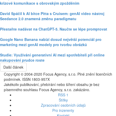
krizové komunikace s obrovským zpožděním
David Spáčil k AI bitce Pitta s Cruisem: genAI video nástroj
Seedance 2.0 znamená změnu paradigmatu
Přestaňte nadávat na ChatGPT-5. Naučte se lépe promptovat
Google Nano Banana nabízí dosud největší potenciál pro
marketing mezi genAI modely pro tvorbu obrázků
Studie: Využívání generativní AI mezi spotřebiteli při online
nakupování prudce roste
Další článek
Copyright © 2004-2020 Focus Agency, s.r.o. Plné znění licenčních
podmínek. ISSN 1803-957X
Jakékoliv publikování, přebírání nebo šíření obsahu je bez
písemného souhlasu Focus Agency, s.r.o. zakázáno.
RSS 1
Štítky
Zpracování osobních údajů
Pro inzerenty
Kontakt