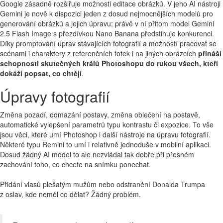
Google zásadně rozšiřuje možnosti editace obrázků. V jeho AI nástroji
Gemini je nově k dispozici jeden z dosud nejmocnějších modelů pro
generování obrázků a jejich úpravu; právě v ní přitom model Gemini
2.5 Flash Image s přezdívkou Nano Banana předstihuje konkurenci.
Díky promptování úprav stávajících fotografií a možností pracovat se
scénami i charaktery z referenčních fotek i na jiných obrázcích
přináší
schopnosti skutečných králů Photoshopu do rukou všech, kteří
dokáží popsat, co chtějí
.
Úpravy fotografií
Změna pozadí, odmazání postavy, změna oblečení na postavě,
automatické vylepšení parametrů typu kontrastu či expozice. To vše
jsou věci, které umí Photoshop i další nástroje na úpravu fotografií.
Některé typu Remini to umí i relativně jednoduše v mobilní aplikaci.
Dosud žádný AI model to ale nezvládal tak dobře při přesném
zachování toho, co chcete na snímku ponechat.
Přidání vlasů plešatým mužům nebo odstranění Donalda Trumpa
z oslav, kde neměl co dělat? Žádný problém.