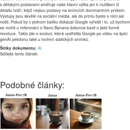
s dětskými postavami směřuje naše hlavní výtka jen k rozlišení či
detailu tváří, když nejsou postavy na snímcích dominantním prvkem.
Výstupy jsou skvělé na sociální média, ale do printu byste s nimi asi
nešli. Pokud by v jednom balíku dokázal Google vyřešit i to, už bychom
se mohli u referování o Nano Banana dokonce bavit o jisté formě
revoluce. Takto jde o evoluci, která vystřelila Google po videu na špici
genAI pelotonu také u tvoření statických snímků.
Štítky dokumentu:
AI
Sdílejte tento článek:
Podobné články: