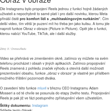
Dle Instagramu bylo propojení Reels jednou z funkcí hojně žádaných
uživateli a nepochybně to samé platí i pro další novinku, kterou Meta
přináší čistě
pro komfort lidí s „multitaskingovým nutkáním“
. Čím
delší video, tím větší je puzení mít ho třeba jen jako kulisu. A tomu jde
naproti funkce Obraz v obraze (Picture in Picture). Opět jde o funkci,
kterou nabízí YouTube, TikTok, ale i další služby.
Zdroj:
X / OnescuRadu
Video se přehrává ve zmenšeném okně, zatímco vy můžete na svém
telefonu procházet i obsah v jiných aplikacích. Zatímco propojování
Reels znamená z pohledu značek výhodu a otevírá další možnosti
prezentování obsahu, funkce „obraz v obraze“ je vlastně jen příslibem
možného tříštění pozornosti diváka.
O zavedení této funkce
mluvil
v březnu CEO Instagramu Adam
Mosseri a od té chvíle se posunula do etapy živého testu. Propojování
Reels je pak již ve fázi postupného zpřístupnění všem uživatelům.
Štítky dokumentu:
Instagram
Sdílejte tento článek: