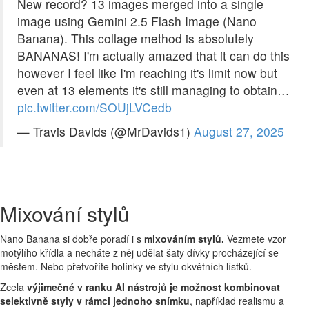
New record? 13 images merged into a single
image using Gemini 2.5 Flash Image (Nano
Banana). This collage method is absolutely
BANANAS! I'm actually amazed that it can do this
however I feel like I'm reaching it's limit now but
even at 13 elements it's still managing to obtain…
pic.twitter.com/SOUjLVCedb
— Travis Davids (@MrDavids1)
August 27, 2025
Mixování stylů
Nano Banana si dobře poradí i s
mixováním stylů.
Vezmete vzor
motýlího křídla a necháte z něj udělat šaty dívky procházející se
městem. Nebo přetvoříte holínky ve stylu okvětních lístků.
Zcela
výjimečné v ranku AI nástrojů je možnost kombinovat
selektivně styly v rámci jednoho snímku
, například realismu a