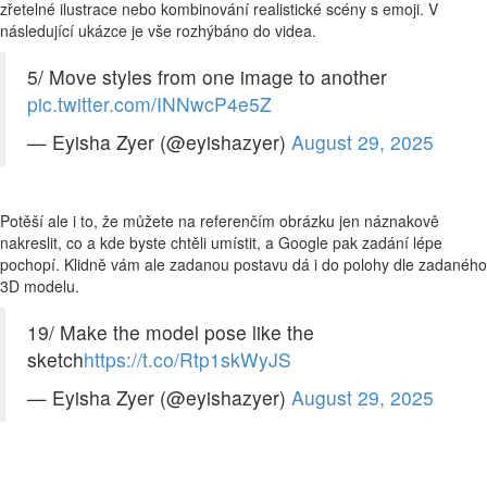
zřetelné ilustrace nebo kombinování realistické scény s emoji. V
následující ukázce je vše rozhýbáno do videa.
5/ Move styles from one image to another
pic.twitter.com/INNwcP4e5Z
— Eyisha Zyer (@eyishazyer)
August 29, 2025
Potěší ale i to, že můžete na referenčím obrázku jen náznakově
nakreslit, co a kde byste chtěli umístit, a Google pak zadání lépe
pochopí. Klidně vám ale zadanou postavu dá i do polohy dle zadaného
3D modelu.
19/ Make the model pose like the
sketch
https://t.co/Rtp1skWyJS
— Eyisha Zyer (@eyishazyer)
August 29, 2025