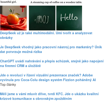
DeepSeek už je také multimodální. Umí tvořit a analyzovat
obrázky
Je DeepSeek vhodný jako pracovní nástroj pro marketéry? Únik
dat potvrzuje možná rizika
ChatGPT uvádí nahrávání a přepis schůzek, stejně jako napojení
na firemní CRM a úložiště
Jde o revoluci v řízení vizuální prezentace značek? Adobe
vyvinula pro Coca-Colu design systém Fizzion poháněný AI
Top články
Měli jsme s vámi mluvit dříve, tvrdí KFC. Jde o ukázku kvalitní
krizové komunikace s obrovským zpožděním