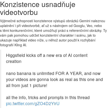
Konzistence usnadňuje
videotvorbu
Výjimečné schopností konzistence výstupů obrázků Gemini naleznou
uplatnění i při videotvorbě, ať už s nástrojem od Googlu, Veo, nebo
s těmi konkurenčními, které umožňují práci s referenčními obrázky. Ty
vám pak pomohou udržet konzistentní charakter i scénu, jak to
ukazuje například video níže, u něhož autor použil k rozhýbání
fotografií Kling AI.
Higgsfield kicks off a new era of AI content
creation
nano banana is unlimited FOR A YEAR, and now
your videos are gonna look as real as this one and
all from just 1 picture!
all the info, tricks and prompts in this thread
pic.twitter.com/gZO4D2YirU