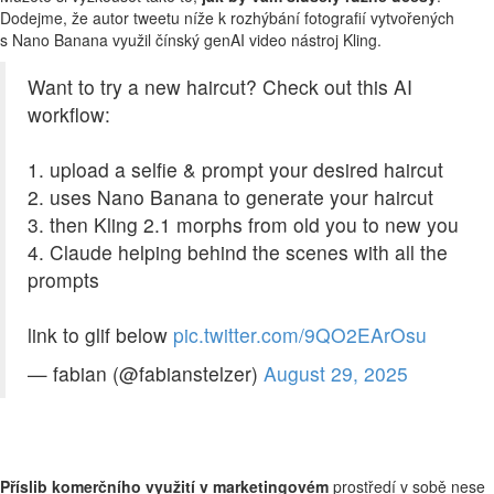
Dodejme, že autor tweetu níže k rozhýbání fotografií vytvořených
s Nano Banana využil čínský genAI video nástroj Kling.
Want to try a new haircut? Check out this AI
workflow:
1. upload a selfie & prompt your desired haircut
2. uses Nano Banana to generate your haircut
3. then Kling 2.1 morphs from old you to new you
4. Claude helping behind the scenes with all the
prompts
link to glif below
pic.twitter.com/9QO2EArOsu
— fabian (@fabianstelzer)
August 29, 2025
Příslib
komerčního využití v marketingovém
prostředí v sobě nese