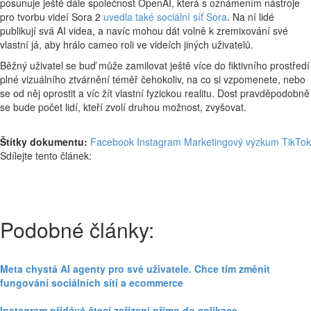
posunuje ještě dále společnost OpenAI, která s oznámením nástroje
pro tvorbu videí Sora 2
uvedla také sociální síť Sora
. Na ní lidé
publikují svá AI videa, a navíc mohou dát volně k zremixování své
vlastní já, aby hrálo cameo roli ve videích jiných uživatelů.
Běžný uživatel se buď může zamilovat ještě více do fiktivního prostředí
plné vizuálního ztvárnění téměř čehokoliv, na co si vzpomenete, nebo
se od něj oprostit a víc žít vlastní fyzickou realitu. Dost pravděpodobně
se bude počet lidí, kteří zvolí druhou možnost, zvyšovat.
Štítky dokumentu:
Facebook
Instagram
Marketingový výzkum
TikTok
Sdílejte tento článek:
Podobné články:
Meta chystá AI agenty pro své uživatele. Chce tím změnit
fungování sociálních sítí a ecommerce
Instagram přidává čtecí zařízení přímo do aplikace