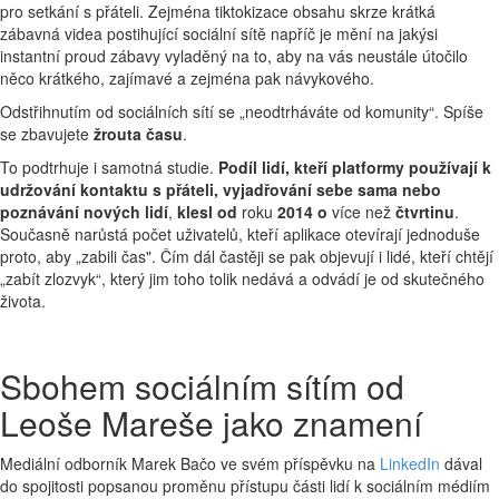
pro setkání s přáteli. Zejména tiktokizace obsahu skrze krátká
zábavná videa postihující sociální sítě napříč je mění na jakýsi
instantní proud zábavy vyladěný na to, aby na vás neustále útočilo
něco krátkého, zajímavé a zejména pak návykového.
Odstřihnutím od sociálních sítí se „neodtrháváte od komunity“. Spíše
se zbavujete
žrouta času
.
To podtrhuje i samotná studie.
Podíl lidí, kteří platformy používají k
udržování kontaktu s přáteli, vyjadřování sebe sama nebo
poznávání nových lidí
,
klesl
od
roku
2014
o
více než
čtvrtinu
.
Současně narůstá počet uživatelů, kteří aplikace otevírají jednoduše
proto, aby „zabili čas". Čím dál častěji se pak objevují i lidé, kteří chtějí
„zabít zlozvyk“, který jim toho tolik nedává a odvádí je od skutečného
života.
Sbohem sociálním sítím od
Leoše Mareše jako znamení
Mediální odborník Marek Bačo ve svém příspěvku na
LinkedIn
dával
do spojitosti popsanou proměnu přístupu části lidí k sociálním médiím