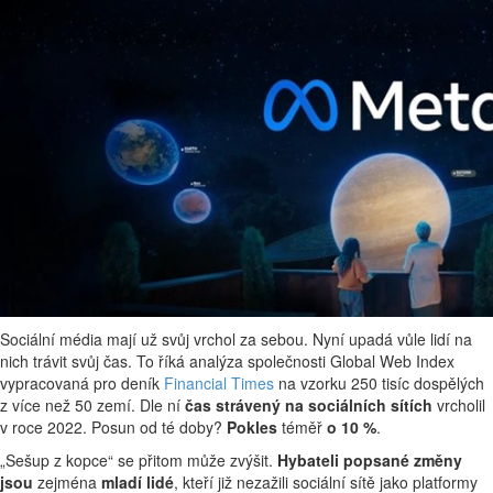
Sociální média mají už svůj vrchol za sebou. Nyní upadá vůle lidí na
nich trávit svůj čas. To říká analýza společnosti Global Web Index
vypracovaná pro deník
Financial Times
na vzorku 250 tisíc dospělých
z více než 50 zemí. Dle ní
čas strávený na sociálních sítích
vrcholil
v roce 2022. Posun od té doby?
Pokles
téměř
o 10 %
.
„Sešup z kopce“ se přitom může zvýšit.
Hybateli popsané změny
jsou
zejména
mladí lidé
, kteří již nezažili sociální sítě jako platformy