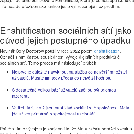
zapojují do silně politizované komunikace, která je po nástupu Donalda
Trumpa do prezidentské funkce ještě vyhrocenější než předtím.
Enshitification sociálních sítí jako
důvod jejich postupného úpadku
Novinář Cory Doctorow použil v roce 2022 pojem
enshitification
.
Označil s ním častou souslednost vývoje digitálních produktů či
sociálních sítí. Tento proces má následující průběh:
Nejprve je důležité navyknout na službu co největší množství
uživatelů. Musíte jim tedy předat co největší hodnotu.
S dostatečně velkou bází uživatelů začnou být prioritou
inzerenti.
Ve třetí fázi, v níž jsou například sociální sítě společnosti Meta,
jde už jen primárně o spokojenost akcionářů.
Právě s tímto vývojem je spojeno i to, že Meta začala odrážet vzestup