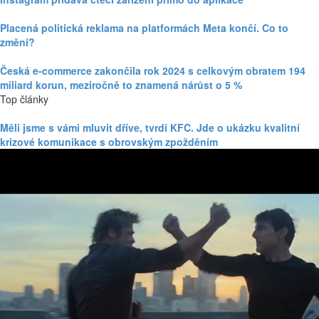
Placená politická reklama na platformách Meta končí. Co to
změní?
Česká e-commerce zakončila rok 2024 s celkovým obratem 194
miliard korun, meziročně to znamená nárůst o 5 %
Top články
Měli jsme s vámi mluvit dříve, tvrdí KFC. Jde o ukázku kvalitní
krizové komunikace s obrovským zpožděním