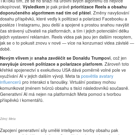
TikToku tím, že se ho snaží na úrovni svých algoritmů co nejvíce
okopírovat.
Výsledkem
je pak právě
prioritizace Reels a obsahu
doporučeného algoritmem nad tím od přátel
. Změny navyšování
dosahu příspěvků, které vedly k politizaci a polarizaci Facebooku a
posléze i Instagramu, jsou delší a spojené s prostou snahou navýšit
čas strávený uživateli na platformách, a tím i jejich potenciální délku
jejich vystavení reklamám. Reels videa pak jsou jen dalším receptem,
jak se o to pokusit znovu v nové — více na konzumaci videa závislé —
době.
Novým vlivem
je
snaha zavděčit se Donaldu Trumpovi
, což jen
navyšuje úroveň politizace a polarizace platforem
. Zároveň toto
křehké spojenectví s exekutivou USA dává poměrně volné pole ve
využívání AI v jejich dalším vývoji. Meta ta
posvětila avatary
influencerů
pro interakci s fanoušky. Virtuální postavy mohou
komunikovat jménem tvůrců obsahu s tisíci následovníků současně.
Generativní AI má nejen na platformách Meta pomoci s tvorbou
příspěvků i komentářů.
Zdroj: Meta
Zapojení generativní síly umělé inteligence tvorby obsahu pak