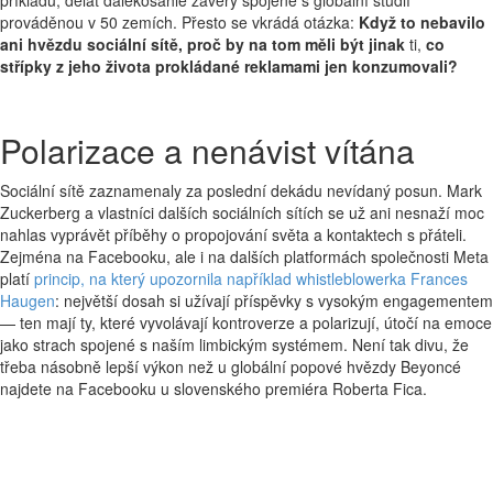
příkladu, dělat dalekosáhlé závěry spojené s globální studií
prováděnou v 50 zemích. Přesto se vkrádá otázka:
Když to nebavilo
ani hvězdu sociální sítě, proč by na tom měli být jinak
ti,
co
střípky z jeho života prokládané reklamami jen konzumovali?
Polarizace a nenávist vítána
Sociální sítě zaznamenaly za poslední dekádu nevídaný posun. Mark
Zuckerberg a vlastníci dalších sociálních sítích se už ani nesnaží moc
nahlas vyprávět příběhy o propojování světa a kontaktech s přáteli.
Zejména na Facebooku, ale i na dalších platformách společnosti Meta
platí
princip, na který upozornila například whistleblowerka Frances
Haugen
: největší dosah si užívají příspěvky s vysokým engagementem
— ten mají ty, které vyvolávají kontroverze a polarizují, útočí na emoce
jako strach spojené s naším limbickým systémem. Není tak divu, že
třeba násobně lepší výkon než u globální popové hvězdy Beyoncé
najdete na Facebooku u slovenského premiéra Roberta Fica.