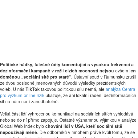
Politické hádky, falešné účty komentující s vysokou frekvencí a
dezinformační kampaně v režii cizích mocností nejsou
ovšem
jen
doménou „sociální sítě pro staré“
. Ústavní soud v Rumunsku zrušil
ze dvou posledně jmenovaných důvodů výsledky prezidentských
voleb. U nás
TikTok
takovou politickou sílu nemá, ale
analýza Centra
pro výzkum online rizik
ukazuje, že ani lokální řádění dezinformačních
sil na něm není zanedbatelné.
Velká část lidí vyhrocenou komunikaci na sociálních sítích vyhledává
nebo se do ní přímo zapojuje. Ostatně významnou výjimkou v analýze
Global Web Index bylo
chování lidí v USA, kteří sociální sítě
nepoužívají méně
. Dle odborníků v mnohém právě kvůli tomu, že se