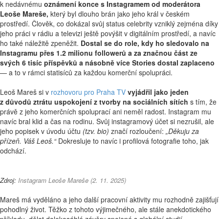
k nedávnému
oznámení konce s Instagramem od moderátora
Leoše Mareše,
který byl dlouho brán jako jeho král v českém
prostředí. Člověk, co dokázal svůj status celebrity vzniklý zejména díky
jeho práci v rádiu a televizi ještě povýšit v digitálním prostředí, a navíc
ho také náležitě zpeněžit.
Dostal se do role, kdy ho sledovalo na
Instagramu přes 1.2 milionu followerů a za značnou část ze
svých 6 tisíc příspěvků a násobně více Stories dostal zaplaceno
— a to v rámci statisíců za každou komerční spolupráci.
Leoš Mareš si v
rozhovoru pro Praha TV
vyjádřil jako jeden
z důvodů ztrátu uspokojení z tvorby na sociálních sítích
s tím, že
právě z jeho komerčních spoluprací ani neměl radost. Instagram mu
navíc bral klid a čas na rodinu. Svůj instagramový účet si nezrušil, ale
jeho popisek v úvodu účtu
(tzv. bio)
značí rozloučení:
„Děkuju za
přízeň. Váš Leoš.“
Dokresluje to navíc i profilová fotografie toho, jak
odchází.
Zdroj:
Instagram Leoše Mareše
(2. 11. 2025)
Mareš má vyděláno a jeho další pracovní aktivity mu rozhodně zajišťují
pohodlný život. Těžko z tohoto výjimečného, ale stále anekdotického