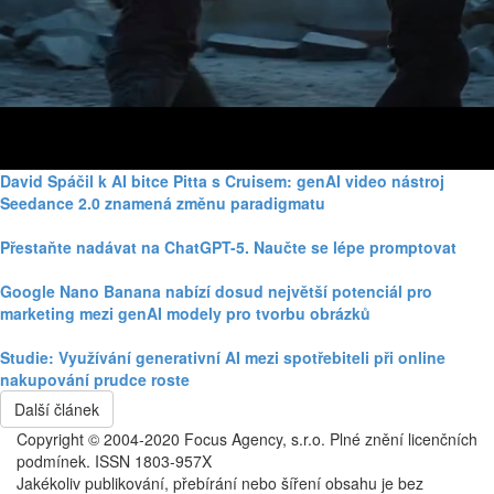
David Spáčil k AI bitce Pitta s Cruisem: genAI video nástroj
Seedance 2.0 znamená změnu paradigmatu
Přestaňte nadávat na ChatGPT-5. Naučte se lépe promptovat
Google Nano Banana nabízí dosud největší potenciál pro
marketing mezi genAI modely pro tvorbu obrázků
Studie: Využívání generativní AI mezi spotřebiteli při online
nakupování prudce roste
Další článek
Copyright © 2004-2020 Focus Agency, s.r.o. Plné znění licenčních
podmínek. ISSN 1803-957X
Jakékoliv publikování, přebírání nebo šíření obsahu je bez