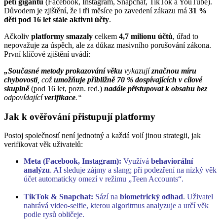
pěti gigantů
(Facebook, Instagram, Snapchat, TikTok a YouTube).
Důvodem je zjištění, že i tři měsíce po zavedení zákazu má
31 %
dětí pod 16 let stále aktivní účty
.
Ačkoliv
platformy smazaly
celkem
4,7 milionu účtů
, úřad to
nepovažuje za úspěch, ale za důkaz masivního porušování zákona.
První klíčové zjištění uvádí:
„Současné metody prokazování věku
vykazují
značnou míru
chybovosti
, což
umožňuje přibližně 70 % dospívajících v cílové
skupině
(pod 16 let, pozn. red.)
nadále přistupovat k obsahu bez
odpovídající
verifikace
.“
Jak k ověřování přistupují platformy
Postoj společností není jednotný a každá volí jinou strategii, jak
verifikovat věk uživatelů:
Meta (Facebook, Instagram):
Využívá
behaviorální
analýzu
. AI sleduje zájmy a slang; při podezření na nízký věk
účet automaticky omezí v režimu „Teen Accounts“.
TikTok & Snapchat:
Sází na
biometrický odhad
. Uživatel
nahrává video-selfie, kterou algoritmus analyzuje a určí věk
podle rysů obličeje.