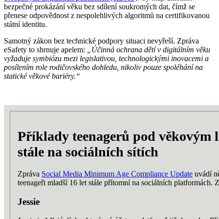
bezpečné prokázání věku bez sdílení soukromých dat, čímž se
přenese odpovědnost z nespolehlivých algoritmů na certifikovanou
státní identitu.
Samotný zákon bez technické podpory situaci nevyřeší. Zpráva
eSafety to shrnuje apelem:
„Účinná ochrana dětí v digitálním věku
vyžaduje symbiózu mezi legislativou, technologickými inovacemi a
posílením role rodičovského dohledu, nikoliv pouze spoléhání na
statické věkové bariéry.“
Příklady teenagerů pod věkovým li
stále na sociálních sítích
Zpráva
Social Media Minimum Age Compliance Update
uvádí ně
teenageři mladší 16 let stále přítomní na sociálních platformách. Z
Jessie