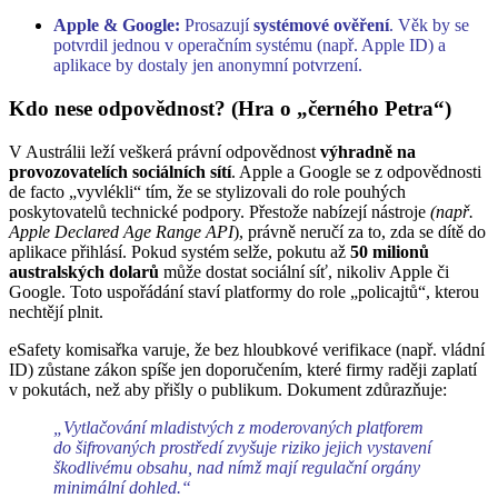
Apple & Google:
Prosazují
systémové ověření
. Věk by se
potvrdil jednou v operačním systému (např. Apple ID) a
aplikace by dostaly jen anonymní potvrzení.
Kdo nese odpovědnost? (Hra o „černého Petra“)
V Austrálii leží veškerá právní odpovědnost
výhradně na
provozovatelích sociálních sítí
. Apple a Google se z odpovědnosti
de facto „vyvlékli“ tím, že se stylizovali do role pouhých
poskytovatelů technické podpory. Přestože nabízejí nástroje
(např.
Apple Declared Age Range API
), právně neručí za to, zda se dítě do
aplikace přihlásí. Pokud systém selže, pokutu až
50 milionů
australských dolarů
může dostat sociální síť, nikoliv Apple či
Google. Toto uspořádání staví platformy do role „policajtů“, kterou
nechtějí plnit.
eSafety komisařka varuje, že bez hloubkové verifikace (např. vládní
ID) zůstane zákon spíše jen doporučením, které firmy raději zaplatí
v pokutách, než aby přišly o publikum. Dokument zdůrazňuje:
„Vytlačování mladistvých z moderovaných platforem
do šifrovaných prostředí zvyšuje riziko jejich vystavení
škodlivému obsahu, nad nímž mají regulační orgány
minimální dohled.“