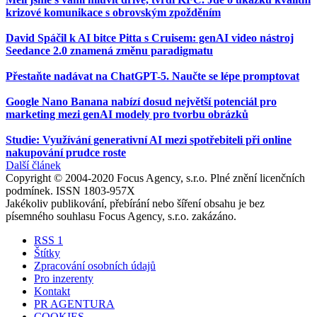
krizové komunikace s obrovským zpožděním
David Spáčil k AI bitce Pitta s Cruisem: genAI video nástroj
Seedance 2.0 znamená změnu paradigmatu
Přestaňte nadávat na ChatGPT-5. Naučte se lépe promptovat
Google Nano Banana nabízí dosud největší potenciál pro
marketing mezi genAI modely pro tvorbu obrázků
Studie: Využívání generativní AI mezi spotřebiteli při online
nakupování prudce roste
Další článek
Copyright © 2004-2020 Focus Agency, s.r.o. Plné znění licenčních
podmínek. ISSN 1803-957X
Jakékoliv publikování, přebírání nebo šíření obsahu je bez
písemného souhlasu Focus Agency, s.r.o. zakázáno.
RSS 1
Štítky
Zpracování osobních údajů
Pro inzerenty
Kontakt
PR AGENTURA
COOKIES