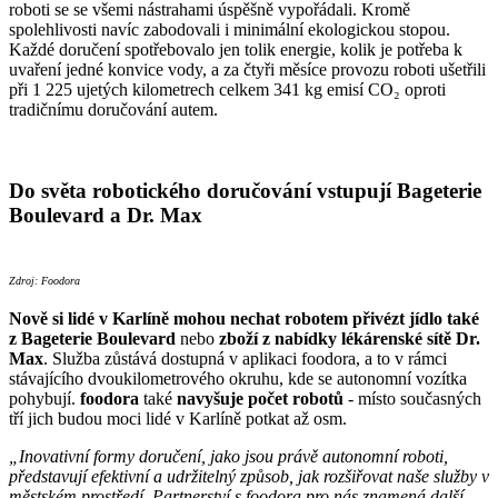
roboti se se všemi nástrahami úspěšně vypořádali. Kromě
spolehlivosti navíc zabodovali i minimální ekologickou stopou.
Každé doručení spotřebovalo jen tolik energie, kolik je potřeba k
uvaření jedné konvice vody, a za čtyři měsíce provozu roboti ušetřili
při 1 225 ujetých kilometrech celkem 341 kg emisí CO₂ oproti
tradičnímu doručování autem.
Do světa robotického doručování vstupují Bageterie
Boulevard a Dr. Max
Zdroj: Foodora
Nově si lidé v Karlíně mohou nechat robotem přivézt jídlo také
z Bageterie Boulevard
nebo
zboží z nabídky lékárenské sítě Dr.
Max
. Služba zůstává dostupná v aplikaci foodora, a to v rámci
stávajícího dvoukilometrového okruhu, kde se autonomní vozítka
pohybují.
foodora
také
navyšuje počet robotů
- místo současných
tří jich budou moci lidé v Karlíně potkat až osm.
„Inovativní formy doručení, jako jsou právě autonomní roboti,
představují efektivní a udržitelný způsob, jak rozšiřovat naše služby v
městském prostředí. Partnerství s foodora pro nás znamená další