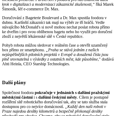
krok v digitalizaci a modernizaci zákaznické zkušenosti,“
říká Marek
Šimoník, šéf e-commerce Dr. Max.
Doručování z Bageterie Boulevard a Dr. Max spustila foodora v
dubnu. Karlínští zákazníci tak mají na výběr ze tří hráčů. Vedle
stávajícího McDonald's si nově mohou nechat poslat robota přímo
ke dveřím i pro svou oblíbenou bagetu nebo ho využít pro doručení
zboží z největší lékárenské sítě v České republice.
Pohyb robota můžou sledovat v reálném čase a otevřít uzamčený
box přímo ze smartphonu.
„Praha se stává jedním z našich
nejúspěšnějších pilotních projektů v Evropě a dosažená čísla jsou
plně srovnatelná s výsledky z ostatních měst, kde působíme
," dodává
Ahti Heinla, CEO Starship Technologies.
Další plány
Společnost foodora
pokračuje v jednáních s dalšími pražskými
městskými částmi
i s
dalšími českými městy
. Cílem je postupné
rozšíření sítě robotického doručování tak, aby se tato služba stala
dostupnou pro co nejvíce domácností.
„Každý den naši roboti v
Praze najedou desítky kilometrů a bezpečně překonají desítky
přechodů pro chodce. Chceme, aby se robotické doručování stalo