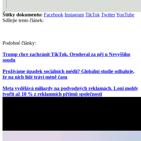
Štítky dokumentu:
Facebook
Instagram
TikTok
Twitter
YouTube
Sdílejte tento článek:
Podobné články:
Trump chce zachránit TikTok. Orodoval za něj u Nevyššího
soudu
Prožíváme úpadek sociálních médií? Globální studie odhaluje,
že na nich lidé tráví méně času
Meta vydělává miliardy na podvodných reklamách. Loni mohly
tvořit až 10 % z reklamních příjmů společnosti