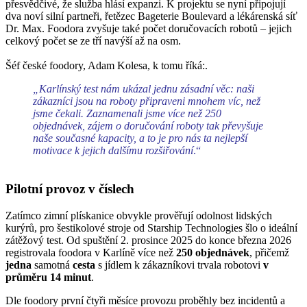
přesvědčivé, že služba hlásí expanzi. K projektu se nyní připojují
dva noví silní partneři, řetězec Bageterie Boulevard a lékárenská síť
Dr. Max. Foodora zvyšuje také počet doručovacích robotů – jejich
celkový počet se ze tří navýší až na osm.
Šéf české foodory, Adam Kolesa, k tomu říká:.
„Karlínský test nám ukázal jednu zásadní věc: naši
zákazníci jsou na roboty připraveni mnohem víc, než
jsme čekali. Zaznamenali jsme více než 250
objednávek, zájem o doručování roboty tak převyšuje
naše současné kapacity, a to je pro nás ta nejlepší
motivace k jejich dalšímu rozšiřování
.“
Pilotní provoz v číslech
Zatímco zimní plískanice obvykle prověřují odolnost lidských
kurýrů, pro šestikolové stroje od Starship Technologies šlo o ideální
zátěžový test. Od spuštění 2. prosince 2025 do konce března 2026
registrovala foodora v Karlíně více než
250 objednávek
, přičemž
jedna
samotná
cesta
s jídlem k zákazníkovi trvala robotovi
v
průměru 14 minut
.
Dle foodory první čtyři měsíce provozu proběhly bez incidentů a