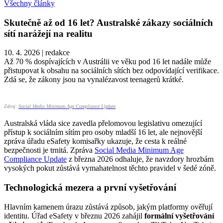
Všechny články
Skutečně až od 16 let? Australské zákazy sociálních
sítí narážejí na realitu
10. 4. 2026
|
redakce
Až 70 % dospívajících v Austrálii ve věku pod 16 let nadále může
přistupovat k obsahu na sociálních sítích bez odpovídající verifikace.
Zdá se, že zákony jsou na vynalézavost teenagerů krátké.
Zdroj:
Social Media Minimum Age Compliance Update
Australská vláda sice zavedla přelomovou legislativu omezující
přístup k sociálním sítím pro osoby mladší 16 let, ale nejnovější
zpráva úřadu eSafety komisařky ukazuje, že cesta k reálné
bezpečnosti je trnitá. Zpráva
Social Media Minimum Age
Compliance Update
z března 2026 odhaluje, že navzdory hrozbám
vysokých pokut zůstává vymahatelnost těchto pravidel v šedé zóně.
Technologická mezera a první vyšetřování
Hlavním kamenem úrazu zůstává způsob, jakým platformy ověřují
identitu. Úřad eSafety v březnu 2026 zahájil
formální vyšetřování