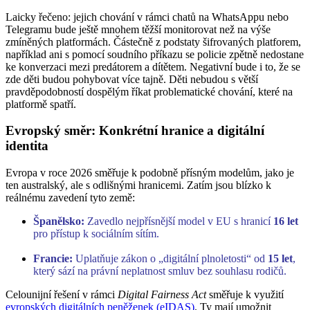
Laicky řečeno: jejich chování v rámci chatů na WhatsAppu nebo
Telegramu bude ještě mnohem těžší monitorovat než na výše
zmíněných platformách. Částečně z podstaty šifrovaných platforem,
například ani s pomocí soudního příkazu se policie zpětně nedostane
ke konverzaci mezi predátorem a dítětem. Negativní bude i to, že se
zde děti budou pohybovat více tajně. Děti nebudou s větší
pravděpodobností dospělým říkat problematické chování, které na
platformě spatří.
Evropský směr: Konkrétní hranice a digitální
identita
Evropa v roce 2026 směřuje k podobně přísným modelům, jako je
ten australský, ale s odlišnými hranicemi. Zatím jsou blízko k
reálnému zavedení tyto země:
Španělsko:
Zavedlo nejpřísnější model v EU s hranicí
16 let
pro přístup k sociálním sítím.
Francie:
Uplatňuje zákon o „digitální plnoletosti“ od
15 let
,
který sází na právní neplatnost smluv bez souhlasu rodičů.
Celounijní řešení v rámci
Digital Fairness Act
směřuje k využití
evropských digitálních peněženek (eIDAS)
. Ty mají umožnit