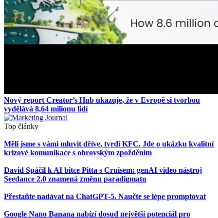
Nový report Creator’s Hub ukazuje, že v Evropě si tvorbou
vydělává 8,64 milionu lidí
Top články
Měli jsme s vámi mluvit dříve, tvrdí KFC. Jde o ukázku kvalitní
krizové komunikace s obrovským zpožděním
David Spáčil k AI bitce Pitta s Cruisem: genAI video nástroj
Seedance 2.0 znamená změnu paradigmatu
Přestaňte nadávat na ChatGPT-5. Naučte se lépe promptovat
Google Nano Banana nabízí dosud největší potenciál pro