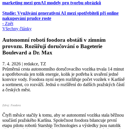
marketing mezi genAI modely pro tvorbu obrázků
Studie: Využívání generativní AI mezi spotřebiteli při online
nakupování prudce roste
‹ Zpět
Všechny články
Autonomní roboti foodora obstáli v zimním
provozu. Rozšiřují doručování o Bageterie
Boulevard a Dr. Max
7. 4. 2026
|
redakce, TZ
Průměrná cesta autonomního doručovacího vozítka trvala 14 minut
a spotřebovala jen tolik energie, kolik je potřeba k uvaření jedné
konvice vody. Foodora nyní nejen rozšiřuje počet vozítek v Karlíně
a sortiment, co rozváží. Jedná o rozšíření do dalších pražských částí
a českých měst.
Zdroj: Foodora
Čtyři měsíce stačily k tomu, aby se autonomní vozítka stala běžnou
součástí pražského Karlína. Společnost foodora bilancuje první
etapu pilotu robotů Starship Technologies a výsledky jsou natolik