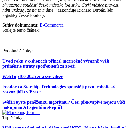
přirozenou součástí české městské logistiky. Čtyři měsíce provozu
nám ukázaly, že na to máme
,“ zakončuje Richard Dirbák, šéf
logistiky české foodory.
Štítky dokumentu:
E-Commerce
Sdílejte tento článek:
Podobné články:
Úvod roku v e-shopech přinesl meziročně výrazně vyšší
průměrné útraty spotřebitelů za zboží
WebTop100 2025 zná své vítěze
Foodora a Starship Technologies spouštějí první robotický
rozvoz jídla v Praze
Svěřili byste peněženku algoritmu? Češi překvapivě nejsou vůči
nákupním AI agentům skeptičtí
Top články
Měli jsme s vámi mluvit dříve, tvrdí KFC. Jde o ukázku kvalitní