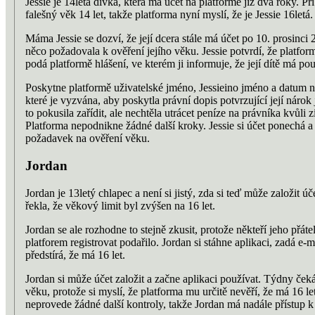
Jessie je 14letá dívka, která má účet na platformě již dva roky. Při
falešný věk 14 let, takže platforma nyní myslí, že je Jessie 16letá.
Máma Jessie se dozví, že její dcera stále má účet po 10. prosinci 2
něco požadovala k ověření jejího věku. Jessie potvrdí, že platfo
podá platformě hlášení, ve kterém ji informuje, že její dítě má po
Poskytne platformě uživatelské jméno, Jessieino jméno a datu
které je vyzvána, aby poskytla právní dopis potvrzující její nárok
to pokusila zařídit, ale nechtěla utrácet peníze na právníka kvůli 
Platforma nepodnikne žádné další kroky. Jessie si účet ponechá 
požadavek na ověření věku.
Jordan
Jordan je 13letý chlapec a není si jistý, zda si teď může založit úč
řekla, že věkový limit byl zvýšen na 16 let.
Jordan se ale rozhodne to stejně zkusit, protože někteří jeho přáte
platforem registrovat podařilo. Jordan si stáhne aplikaci, zadá e
předstírá, že má 16 let.
Jordan si může účet založit a začne aplikaci používat. Týdny če
věku, protože si myslí, že platforma mu určitě nevěří, že má 16 l
neprovede žádné další kontroly, takže Jordan má
nadále
přístup k