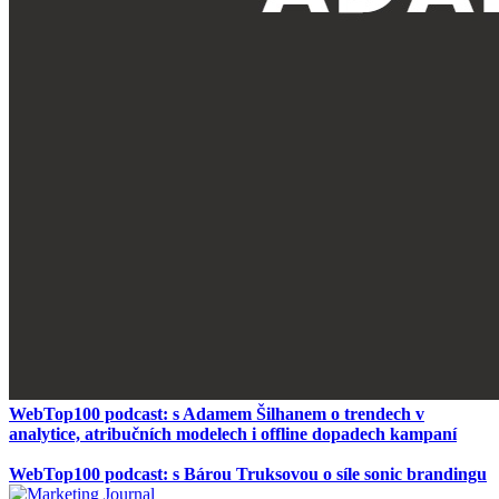
WebTop100 podcast: s Adamem Šilhanem o trendech v
analytice, atribučních modelech i offline dopadech kampaní
WebTop100 podcast: s Bárou Truksovou o síle sonic brandingu