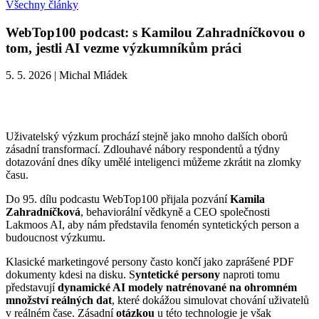
Všechny články
WebTop100 podcast: s Kamilou Zahradníčkovou o
tom, jestli AI vezme výzkumníkům práci
5. 5. 2026
|
Michal Mládek
Uživatelský výzkum prochází stejně jako mnoho dalších oborů
zásadní transformací. Zdlouhavé nábory respondentů a týdny
dotazování dnes díky umělé inteligenci můžeme zkrátit na zlomky
času.
Do 95. dílu podcastu WebTop100 přijala pozvání
Kamila
Zahradníčková
, behaviorální vědkyně a CEO společnosti
Lakmoos AI, aby nám představila fenomén syntetických person a
budoucnost výzkumu.
Klasické marketingové persony často končí jako zaprášené PDF
dokumenty kdesi na disku. S
yntetické persony
naproti tomu
představují
dynamické AI modely natrénované na ohromném
množství reálných dat
, které dokážou simulovat chování uživatelů
v reálném čase. Zásadní
otázkou
u této technologie je však