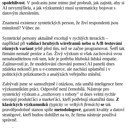
spolehlivost
. V podcastu jsme mimo jiné probrali, jak zajistit, aby si
AI nevymýšlela, a jak výzkumníci musí systematicky bojovat s
datovým zkreslením.
Znamená existence syntetických person, že živí respondenti jsou
minulostí? Vůbec ne.
Syntetické persony aktuálně excelují v rychlých iteracích –
například při
validaci hrubých wireframů nebo u A/B testování
různých variant
ještě před tím, než se začne programovat. Šetří tak
firmám nemalé peníze a čas. Živý výzkum si však zachovává svou
nenahraditelnou roli tam, kde je potřeba hluboká lidská empatie.
Zajímavostí je, že modelování chování pomocí AI panelů dnes
zdaleka nekončí jen u e-commerce, ale nachází uplatnění i v
politických průzkumech a analýzách veřejného mínění.
Zabývali jsme se samozřejmě i otázkou, zda umělá inteligence bere
výzkumníkům práci. Odpověď není černobílá. Nástroje pro
syntetický výzkum a „rozhovory s roboty" si dnes velmi rychle
osvojují produkťáci a markeťáci, kteří potřebují okamžitá data.
Z
klasických výzkumníků
(typicky ve velkých firmách)
se
tak
pravděpodobně stanou spíše
metodologové
, garanti kvality a datoví
stratégové, kteří budou dohlížet na to, že firma nástroje používá
správně.