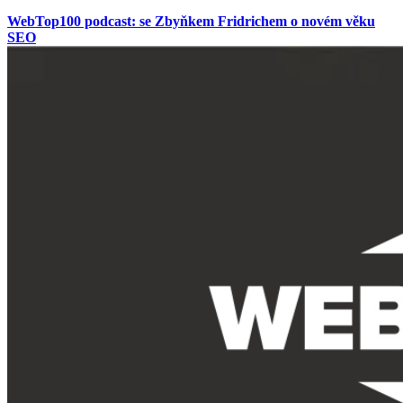
WebTop100 podcast: se Zbyňkem Fridrichem o novém věku
SEO