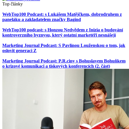
Top články
WebTop100 Podcast: s Lukášem Matějčkem, dobrodruhem z
paneláku a zakladatelem značky Bagind
WebTop100 podcast: s Honzou Nedvědem z Inizia o budování
kontroverzního byznysu, který ostatní marketéři nesnášejí
Marketing Journal Podcast: S Pavlínou Louženskou o tom, jak
oslovit generaci Z
Marketing Journal Podcast: P.R.ciny s Bohuslavem Bohuňkem
o krizové komunikaci a tiskových konferencích (2. část)