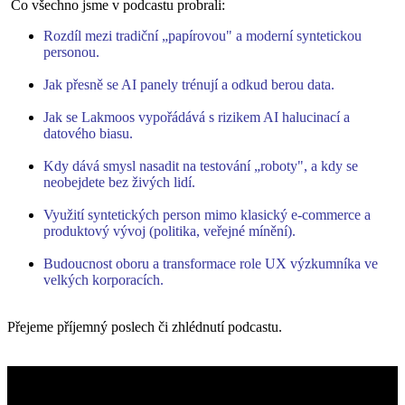
Co všechno jsme v podcastu probrali:
Rozdíl mezi tradiční „papírovou" a moderní syntetickou
personou.
Jak přesně se AI panely trénují a odkud berou data.
Jak se Lakmoos vypořádává s rizikem AI halucinací a
datového biasu.
Kdy dává smysl nasadit na testování „roboty", a kdy se
neobejdete bez živých lidí.
Využití syntetických person mimo klasický e-commerce a
produktový vývoj (politika, veřejné mínění).
Budoucnost oboru a transformace role UX výzkumníka ve
velkých korporacích.
Přejeme příjemný poslech či zhlédnutí podcastu.