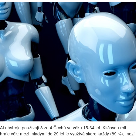
AI nástroje používají 3 ze 4 Čechů ve věku 15-64 let. Klíčovou roli
hraje věk: mezi mladými do 29 let je využívá skoro každý (89 %), mezi