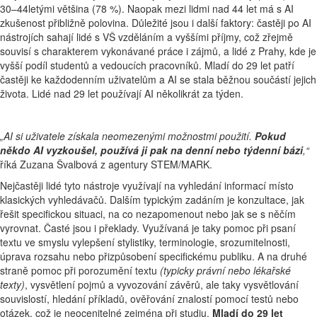
30–44letými většina (78 %). Naopak mezi lidmi nad 44 let má s AI
zkušenost přibližně polovina. Důležité jsou i další faktory: častěji po AI
nástrojích sahají lidé s VŠ vzděláním a vyššími příjmy, což zřejmě
souvisí s charakterem vykonávané práce i zájmů, a lidé z Prahy, kde je
vyšší podíl studentů a vedoucích pracovníků. Mladí do 29 let patří
častěji ke každodenním uživatelům a AI se stala běžnou součástí jejich
života. Lidé nad 29 let používají AI několikrát za týden.
„AI si uživatele získala neomezenými možnostmi použití.
Pokud
někdo AI vyzkoušel, používá ji pak na denní nebo týdenní bázi
,“
říká Zuzana Švalbová z agentury STEM/MARK.
Nejčastěji lidé tyto nástroje využívají na vyhledání informací místo
klasických vyhledávačů. Dalším typickým zadáním je konzultace, jak
řešit specifickou situaci, na co nezapomenout nebo jak se s něčím
vyrovnat. Časté jsou i překlady. Využívaná je taky pomoc při psaní
textu ve smyslu vylepšení stylistiky, terminologie, srozumitelnosti,
úprava rozsahu nebo přizpůsobení specifickému publiku. A na druhé
straně pomoc při porozumění textu
(typicky právní nebo lékařské
texty)
, vysvětlení pojmů a vyvozování závěrů, ale taky vysvětlování
souvislostí, hledání příkladů, ověřování znalostí pomocí testů nebo
otázek, což je neocenitelné zejména při studiu.
Mladí do 29 let