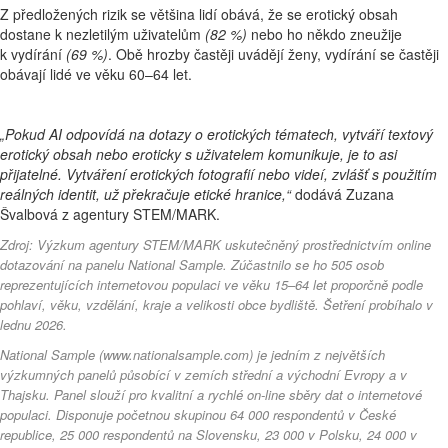
Z předložených rizik se většina lidí obává, že se erotický obsah
dostane k nezletilým uživatelům
(82 %)
nebo ho někdo zneužije
k vydírání
(69 %)
. Obě hrozby častěji uvádějí ženy, vydírání se častěji
obávají lidé ve věku 60–64 let.
„Pokud AI odpovídá na dotazy o erotických tématech, vytváří textový
erotický obsah nebo eroticky s uživatelem komunikuje, je to asi
přijatelné. Vytváření erotických fotografií nebo videí, zvlášť s použitím
reálných identit, už překračuje etické hranice,“
dodává Zuzana
Švalbová z agentury STEM/MARK.
Zdroj: Výzkum agentury STEM/MARK uskutečněný prostřednictvím online
dotazování na panelu National Sample. Zúčastnilo se ho 505 osob
reprezentujících internetovou populaci ve věku 15–64 let proporčně podle
pohlaví, věku, vzdělání, kraje a velikosti obce bydliště. Šetření probíhalo v
lednu 2026.
National Sample (www.nationalsample.com) je jedním z největších
výzkumných panelů působící v zemích střední a východní Evropy a v
Thajsku. Panel slouží pro kvalitní a rychlé on-line sběry dat o internetové
populaci. Disponuje početnou skupinou 64 000 respondentů v České
republice, 25 000 respondentů na Slovensku, 23 000 v Polsku, 24 000 v