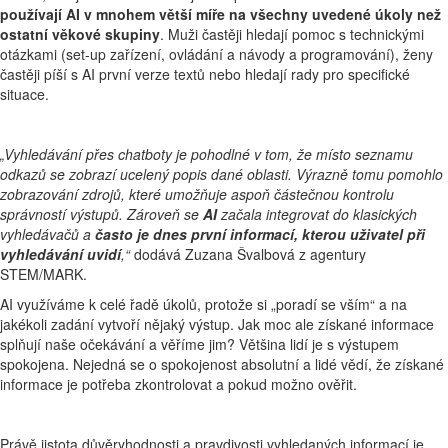
používají AI v mnohem větší míře na všechny uvedené úkoly než
ostatní věkové skupiny
. Muži častěji hledají pomoc s technickými
otázkami (set-up zařízení, ovládání a návody a programování), ženy
častěji píší s AI první verze textů nebo hledají rady pro specifické
situace.
„Vyhledávání přes chatboty je pohodlné v tom, že místo seznamu
odkazů se zobrazí ucelený popis dané oblasti. Výrazně tomu pomohlo
zobrazování zdrojů, které umožňuje aspoň částečnou kontrolu
správností výstupů. Zároveň se
AI
začala integrovat do klasických
vyhledávačů a
často je dnes první informací, kterou uživatel při
vyhledávání uvidí
,“
dodává Zuzana Švalbová z agentury
STEM/MARK.
AI využíváme k celé řadě úkolů, protože si „poradí se vším“ a na
jakékoli zadání vytvoří nějaký výstup. Jak moc ale získané informace
splňují naše očekávání a věříme jim? Většina lidí je s výstupem
spokojena. Nejedná se o spokojenost absolutní a lidé vědí, že získané
informace je potřeba zkontrolovat a pokud možno ověřit.
Právě jistota důvěryhodnosti a pravdivosti vyhledaných informací je