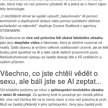
věc, která trápí víc než polovinu uživatelů AI a jedná se o hlavní zápor
této technologie.
„U složitějších témat se vyplatí vyloučit „halucinování“ AI pomocí
kontrolních a doplňujících dotazů nebo pomocí počáteční definice
požadavků na odpověď,“
doplňuje Zuzana Švalbová z agentury
STEM/MARK.
Do budoucna se
více než polovina lidí obává falešného obsahu
jako jsou
deepfake videa
a fakenews, který je obtížné rozeznat od
reality. Další obavou je snížení celkové vzdělanostní úrovně, jak se lidé
budou plně spoléhat na AI a také zánik dalších pracovních pozic.
Nedůvěryhodnosti výstupu se častěji obávají lidé s VŠ vzděláním a
vyšším příjmem.
Všechno, co jste chtěli vědět o
sexu, ale báli jste se AI zeptat...
Od loňského podzimu se mluví o
zpřístupnění erotického obsahu
v rámci AI nástrojů
. Za správný krok to považuje jen necelá pětina
lidí, více než čtvrtina lidí na to nemá názor a více než polovina je proti.
Muži se častěji přiklánějí k jeho zpřístupnění, ženy jsou častěji proti.