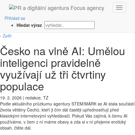
Přihlásit se
Hledat výraz
‹ Zpět
Česko na vlně AI: Umělou
inteligenci pravidelně
využívají už tři čtvrtiny
populace
19. 2. 2026
|
redakce, TZ
Podle aktuálního průzkumu agentury STEM/MARK se AI stala součástí
života většiny Čechů, kteří ji čím dál častěji upřednostňují před
klasickými internetovými vyhledávači. Pokud Vás zajímá, k čemu AI
používáme, v čem z ní máme obavy a zda si v ní přejeme erotický
obsah, čtěte dál.