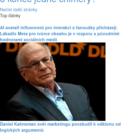
Načíst další stránky
Top články
AI avataři influencerů pro interakci s fanoušky přicházejí.
Lákadlo Meta pro tvůrce obsahu je v rozporu s původními
hodnotami sociálních médií
Daniel Kahneman svět marketingu povzbudil k odklonu od
logických argumentů